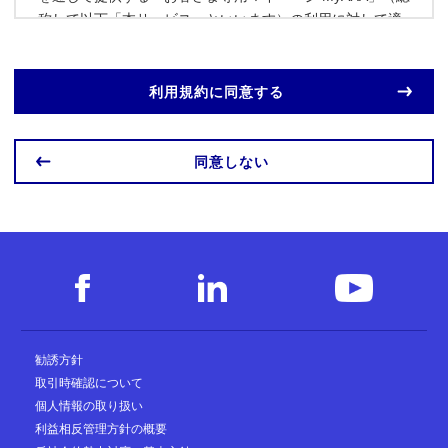
称して以下「本サービス」といいます）の利用に対して適
用されるものです。本サービスの利用登録後に本サービス
を利用される本サービス利用申込者を以下「本サービス利
用者」といいます。
利用規約に同意する
第2条（利用登録）
同意しない
1. 本サービスの利用登録を行うことができるのは、本サー
ビス利用申込者本人（契約者が法人の場合は、法人の代表
者または代表者が指定した代理人。以下同じ）に限りま
す。ただし、本サービス利用申込者本人であっても以下に
該当する対象者は本サービスを利用できません。
(1) 成年後見制度利用者
(2) 企業保険（団体定期保険・団体年金保険）の加入者さま
(3) 年金支払等を開始した契約のみをお持ちのお客さま
(4) 団体を通じて加入いただき当社に住所情報の届出がない
勧誘方針
契約のみをお持ちのお客さま
取引時確認について
2. 本サービスの利用登録希望者は、本規約の規定に同意の
個人情報の取り扱い
上、当社が定める手順にて行う本人確認を受けるものと
利益相反管理方針の概要
し、本人確認ができなかった場合は、本サービスを利用で