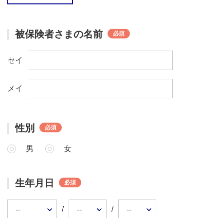
被保険者さまの名前
必須
セイ
メイ
性別
必須
男
女
生年月日
必須
/
/