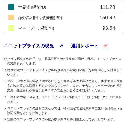
111.28
世界債券型(PD)
150.42
海外高利回り債券型(PD)
93.54
マネープール型(PD)
ユニットプライスの現況
運用レポート
グラフ形式での表示では、提示期間が6か月未満の場合、日次のユニットプライス
の変動を表示します。
特別勘定のユニットプライスは各特別勘定の設定日の前日を100.00として計算して
います。
当ページ中の運用実績に関するいかなる内容も過去の実績であり、将来の運用成果
を示唆あるいは保障するものではありません。また、予告なしに当ページの内容が
変更、廃止される場合がありますのであらかじめご承知おきください。
ご契約者の積立金額は、ユニットプライス×保有ユニット数（保有口数）で計算さ
れます。
ユニットプライスの計算にあたっては、特別勘定で運用期間中に生じる諸費用（保
険関係費など）を控除します。
実際のユニットプライスの小数点以下第３桁を四捨五入して表示しています。