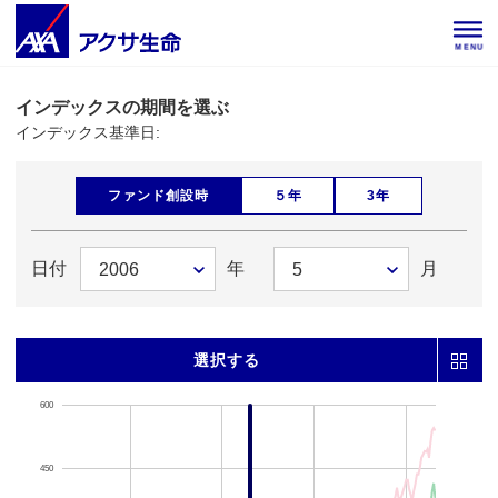
MENU
インデックスの期間を選ぶ
インデックス基準日:
ファンド創設時
５年
3年
日付
年
月
選択する
600
450