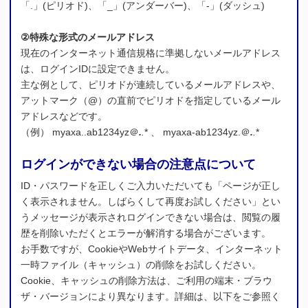
「.」(ピリオド)、「_」(アンダーバー)、「-」(ダッシュ)
②特殊な形式のメールアドレス
現在のインターネット通信規格に準拠しないメールアドレス
は、ログインIDに設定できません。
主な例として、ピリオドが連続しているメールアドレスや、
アットマーク（@）の直前でピリオドを指定しているメール
アドレスなどです。
（例） myaxa..ab1234yz＠
.
.
* 、 myaxa-ab1234yz.＠
.
.
*
ログインができない場合の注意点について
ID・パスワードを正しくご入力いただいても「ページが正し
く表示されません。しばらくして再度お試しください」とい
うメッセージが表示されログインできない場合は、閲覧の履
歴を削除いただくとエラーが解消する場合がございます。
お手数ですが、CookieやWebサイトデータ、インターネット
一時ファイル（キャッシュ）の削除をお試しください。
Cookie、キャッシュの削除方法は、ご利用の端末・ブラウ
ザ・バージョンにより異なります。詳細は、以下をご参照く